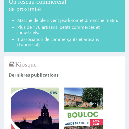
Un réseau commercial
de proximité
Marché de plein vent jeudi soir et dimanche matin.
Plus de 170 artisans, petits commerces et
industriels.
1 association de commerçants et artisans
(Tournesol).
Kiosque
Dernières publications