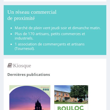
Un réseau commercial
de proximité
Marché de plein vent jeudi soir et dimanche matin.
Plus de 170 artisans, petits commerces et
industriels.
1 association de commerçants et artisans
(Tournesol).
Kiosque
Dernières publications