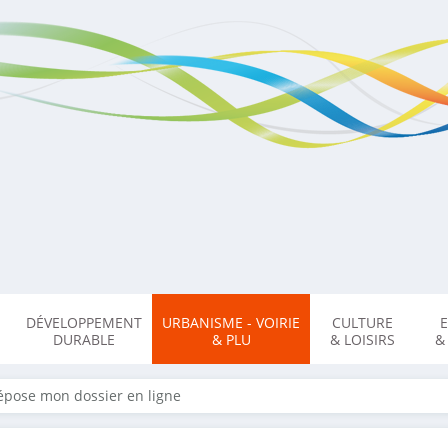
DÉVELOPPEMENT
URBANISME - VOIRIE
CULTURE
DURABLE
& PLU
& LOISIRS
&
épose mon dossier en ligne