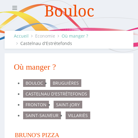
Accueil
Economie
Où manger ?
Castelnau d'Estrétefonds
Où manger ?
BOULOC
BRUGUIÈRES
CASTELNAU D'ESTRÉTEFONDS
FRONTON
SAINT-JORY
SAINT-SAUVEUR
VILLARIÈS
BRUNO'S PIZZA